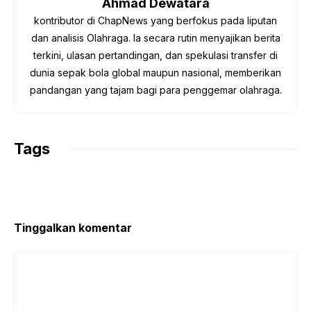
Ahmad Dewatara
k
p
m
k
kontributor di ChapNews yang berfokus pada liputan
dan analisis Olahraga. Ia secara rutin menyajikan berita
terkini, ulasan pertandingan, dan spekulasi transfer di
dunia sepak bola global maupun nasional, memberikan
pandangan yang tajam bagi para penggemar olahraga.
Tags
Tinggalkan komentar
Komentar