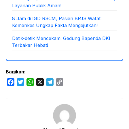
Layanan Publik Aman!
8 Jam di IGD RSCM, Pasien BPJS Wafat:
Kemenkes Ungkap Fakta Mengejutkan!
Detik-detik Mencekam: Gedung Bapenda DKI
Terbakar Hebat!
Bagikan:
F
T
W
X
T
C
a
w
h
e
o
c
i
a
l
p
e
t
t
e
y
b
t
s
g
L
o
e
A
r
i
o
r
p
a
n