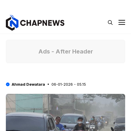
Langsung
Menu
ke
isi
M
Ads - After Header
Ahmad Dewatara
06-01-2026 - 05.15