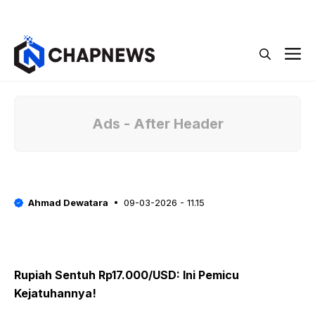
Langsung
Menu
ke
isi
M
Ads - After Header
Ahmad Dewatara
09-03-2026 - 11.15
Rupiah Sentuh Rp17.000/USD: Ini Pemicu
Kejatuhannya!