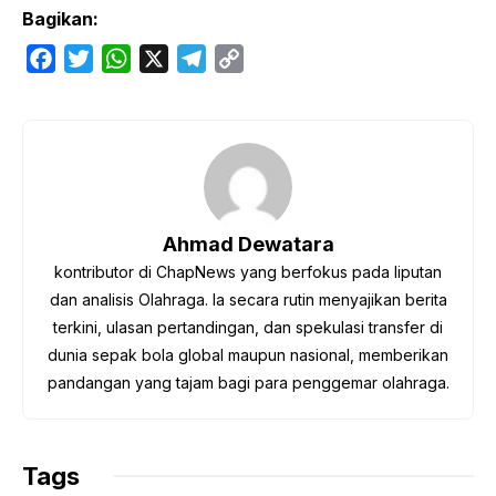
Bagikan:
F
T
W
X
T
C
a
w
h
e
o
c
i
a
l
p
e
t
t
e
y
b
t
s
g
L
o
e
A
r
i
o
r
p
a
n
Ahmad Dewatara
k
p
m
k
kontributor di ChapNews yang berfokus pada liputan
dan analisis Olahraga. Ia secara rutin menyajikan berita
terkini, ulasan pertandingan, dan spekulasi transfer di
dunia sepak bola global maupun nasional, memberikan
pandangan yang tajam bagi para penggemar olahraga.
Tags