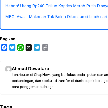
Heboh! Utang Rp240 Triliun Kopdes Merah Putih Diba
MBG: Awas, Makanan Tak Boleh Dikonsumsi Lebih dari
Bagikan:
F
T
W
X
T
C
a
w
h
e
o
c
i
a
l
p
e
t
t
e
y
Ahmad Dewatara
b
t
s
g
L
kontributor di ChapNews yang berfokus pada liputan dan anali
o
e
A
r
i
pertandingan, dan spekulasi transfer di dunia sepak bola 
o
r
p
a
n
para penggemar olahraga.
k
p
m
k
Tags