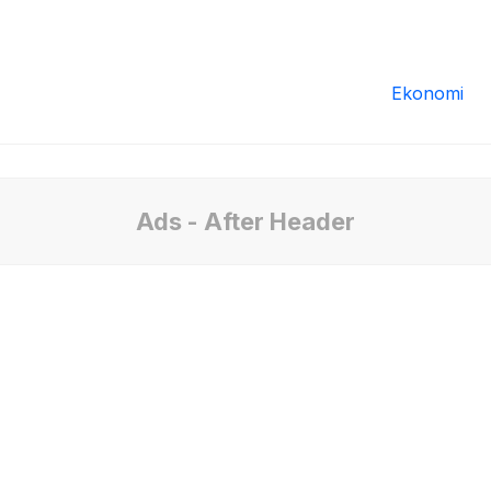
Redaksi
Tentang Kami
Pedoman Media
Ekonomi
Ads - After Header