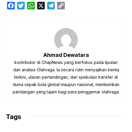
F
T
W
X
T
C
a
w
h
e
o
c
i
a
l
p
e
t
t
e
y
b
t
s
g
L
o
e
A
r
i
o
r
p
a
n
Ahmad Dewatara
k
p
m
k
kontributor di ChapNews yang berfokus pada liputan
dan analisis Olahraga. Ia secara rutin menyajikan berita
terkini, ulasan pertandingan, dan spekulasi transfer di
dunia sepak bola global maupun nasional, memberikan
pandangan yang tajam bagi para penggemar olahraga.
Tags