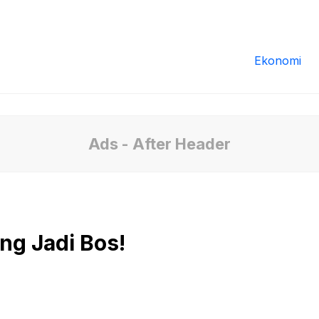
Redaksi
Tentang Kami
Pedoman Media
Ekonomi
Ads - After Header
ng Jadi Bos!