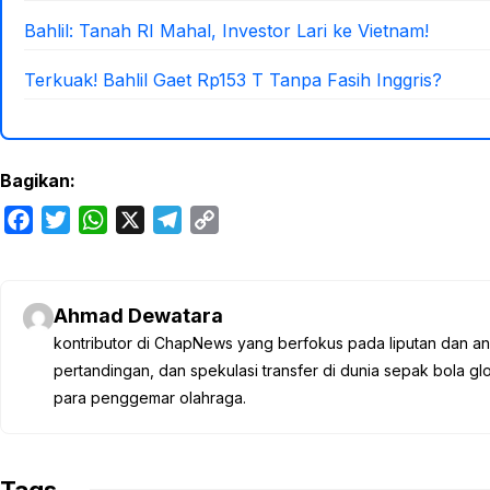
Bahlil: Tanah RI Mahal, Investor Lari ke Vietnam!
Terkuak! Bahlil Gaet Rp153 T Tanpa Fasih Inggris?
Bagikan:
F
T
W
X
T
C
a
w
h
e
o
c
i
a
l
p
e
t
t
e
y
Ahmad Dewatara
b
t
s
g
L
kontributor di ChapNews yang berfokus pada liputan dan anali
o
e
A
r
i
pertandingan, dan spekulasi transfer di dunia sepak bola 
o
r
p
a
n
para penggemar olahraga.
k
p
m
k
Tags