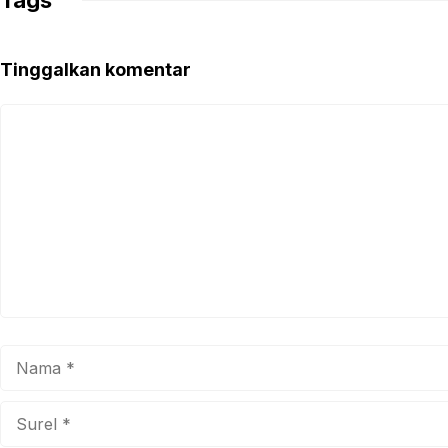
Tinggalkan komentar
Komentar
Nama
Surel