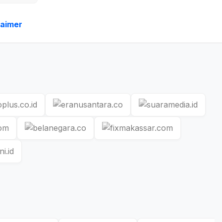
laimer