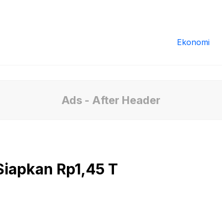
Redaksi
Tentang Kami
Pedoman Media
Ekonomi
Ads - After Header
Siapkan Rp1,45 T