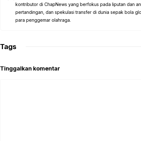
b
t
s
g
L
kontributor di ChapNews yang berfokus pada liputan dan anali
o
e
A
r
i
pertandingan, dan spekulasi transfer di dunia sepak bola 
o
r
p
a
n
para penggemar olahraga.
k
p
m
k
Tags
Tinggalkan komentar
Komentar