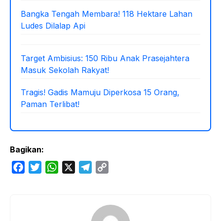
Bangka Tengah Membara! 118 Hektare Lahan
Ludes Dilalap Api
Target Ambisius: 150 Ribu Anak Prasejahtera
Masuk Sekolah Rakyat!
Tragis! Gadis Mamuju Diperkosa 15 Orang,
Paman Terlibat!
Bagikan:
F
T
W
X
T
C
a
w
h
e
o
c
i
a
l
p
e
t
t
e
y
b
t
s
g
L