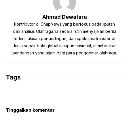
o
e
A
r
i
o
r
p
a
n
Ahmad Dewatara
k
p
m
k
kontributor di ChapNews yang berfokus pada liputan
dan analisis Olahraga. Ia secara rutin menyajikan berita
terkini, ulasan pertandingan, dan spekulasi transfer di
dunia sepak bola global maupun nasional, memberikan
pandangan yang tajam bagi para penggemar olahraga.
Tags
Tinggalkan komentar
Komentar