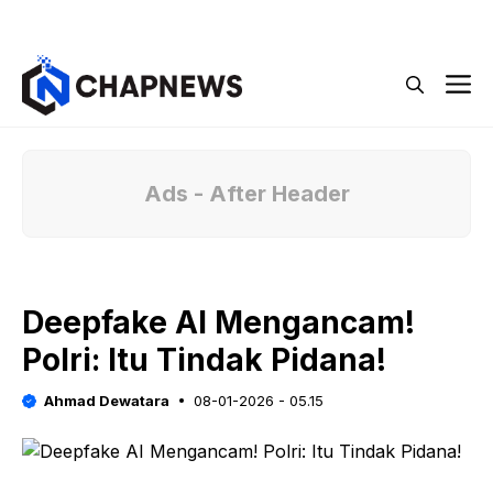
Langsung
Menu
ke
isi
M
Ads - After Header
Deepfake AI Mengancam!
Polri: Itu Tindak Pidana!
Ahmad Dewatara
08-01-2026 - 05.15