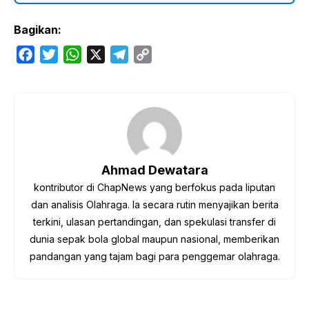
Bagikan:
F
T
W
X
T
C
a
w
h
e
o
c
i
a
l
p
e
t
t
e
y
b
t
s
g
L
o
e
A
r
i
o
r
p
a
n
Ahmad Dewatara
k
p
m
k
kontributor di ChapNews yang berfokus pada liputan
dan analisis Olahraga. Ia secara rutin menyajikan berita
terkini, ulasan pertandingan, dan spekulasi transfer di
dunia sepak bola global maupun nasional, memberikan
pandangan yang tajam bagi para penggemar olahraga.