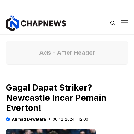
Langsung
Menu
ke
isi
M
Ads - After Header
Gagal Dapat Striker?
Newcastle Incar Pemain
Everton!
Ahmad Dewatara
30-12-2024 - 12.00