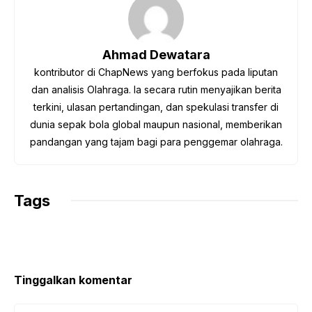
b
t
s
g
L
o
e
A
r
i
o
r
p
a
n
Ahmad Dewatara
k
p
m
k
kontributor di ChapNews yang berfokus pada liputan
dan analisis Olahraga. Ia secara rutin menyajikan berita
terkini, ulasan pertandingan, dan spekulasi transfer di
dunia sepak bola global maupun nasional, memberikan
pandangan yang tajam bagi para penggemar olahraga.
Tags
Tinggalkan komentar
Komentar