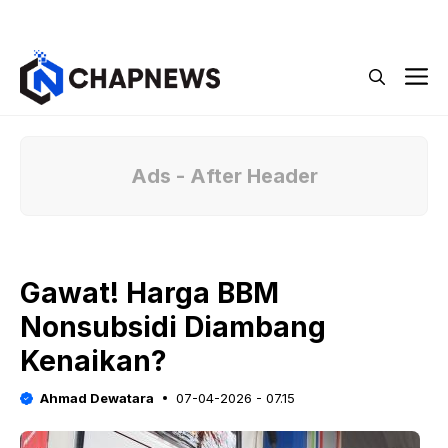
Langsung
Menu
ke
isi
M
Ads - After Header
Gawat! Harga BBM
Nonsubsidi Diambang
Kenaikan?
Ahmad Dewatara
07-04-2026 - 07.15