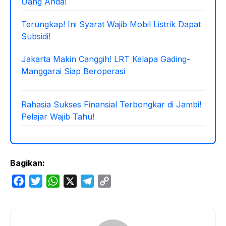
Uang Anda!
Terungkap! Ini Syarat Wajib Mobil Listrik Dapat
Subsidi!
Jakarta Makin Canggih! LRT Kelapa Gading-
Manggarai Siap Beroperasi
Rahasia Sukses Finansial Terbongkar di Jambi!
Pelajar Wajib Tahu!
Bagikan:
F
T
W
X
T
C
a
w
h
e
o
c
i
a
l
p
e
t
t
e
y