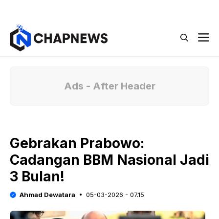
Langsung
Menu
ke
isi
M
Ads - After Header
Gebrakan Prabowo:
Cadangan BBM Nasional Jadi
3 Bulan!
Ahmad Dewatara
05-03-2026 - 07.15