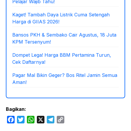
Pelajar Wajib Tahu!
Kaget! Tambah Daya Listrik Cuma Setengah
Harga di GIIAS 2026!
Bansos PKH & Sembako Cair Agustus, 18 Juta
KPM Tersenyum!
Dompet Lega! Harga BBM Pertamina Turun,
Cek Daftarnya!
Pagar Mal Bikin Geger? Bos Ritel Jamin Semua
Aman!
Bagikan:
F
T
W
X
T
C
a
w
h
e
o