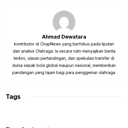
c
i
a
l
p
e
t
t
e
y
b
t
s
g
L
o
e
A
r
i
o
r
p
a
n
Ahmad Dewatara
k
p
m
k
kontributor di ChapNews yang berfokus pada liputan
dan analisis Olahraga. Ia secara rutin menyajikan berita
terkini, ulasan pertandingan, dan spekulasi transfer di
dunia sepak bola global maupun nasional, memberikan
pandangan yang tajam bagi para penggemar olahraga.
Tags