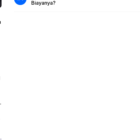
Biayanya?
a
l
.
e