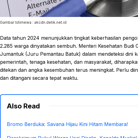
Gambar Istimewa : akcdn.detik.net.id
Data tahun 2024 menunjukkan tingkat keberhasilan pengo
2.285 warga dinyatakan sembuh. Menteri Kesehatan Budi 
Jumantuk (Juru Pemantau Batuk) dalam mendeteksi dini k
pemerintah, tenaga kesehatan, dan masyarakat, diharapka
ditekan dan angka kesembuhan terus meningkat. Perlu diinga
dan ditangani secara tepat waktu.
Also Read
Bromo Berduka: Savana Hijau Kini Hitam Membara!
Direskrimum Pukul Warga Usai Disalip, Kapolda Murka!