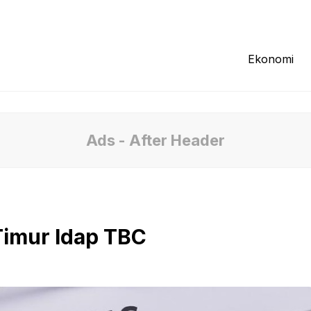
Redaksi
Tentang Kami
Pedoman Media
Ekonomi
Ads - After Header
Timur Idap TBC