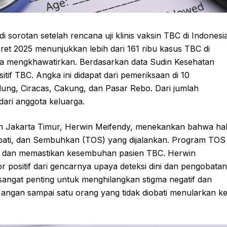
 sorotan setelah rencana uji klinis vaksin TBC di Indonesi
t 2025 menunjukkan lebih dari 161 ribu kasus TBC di
ka mengkhawatirkan. Berdasarkan data Sudin Kesehatan
tif TBC. Angka ini didapat dari pemeriksaan di 10
ung, Ciracas, Cakung, dan Pasar Rebo. Dari jumlah
ari anggota keluarga.
atan Jakarta Timur, Herwin Meifendy, menekankan bahwa ha
bati, dan Sembuhkan (TOS) yang dijalankan. Program TOS
n, dan memastikan kesembuhan pasien TBC. Herwin
positif dari gencarnya upaya deteksi dini dan pengobatan
ngat penting untuk menghilangkan stigma negatif dan
Jangan sampai satu orang yang tidak diobati menularkan k