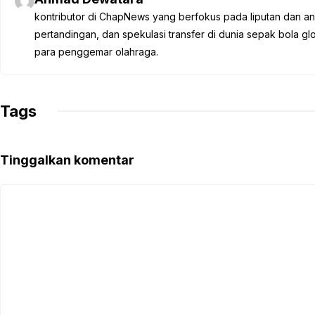
b
t
s
g
L
kontributor di ChapNews yang berfokus pada liputan dan anali
o
e
A
r
i
pertandingan, dan spekulasi transfer di dunia sepak bola 
o
r
p
a
n
para penggemar olahraga.
k
p
m
k
Tags
Tinggalkan komentar
Komentar