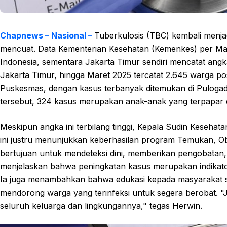
Chapnews – Nasional –
Tuberkulosis (TBC) kembali menjadi
mencuat. Data Kementerian Kesehatan (Kemenkes) per Mare
Indonesia, sementara Jakarta Timur sendiri mencatat ang
Jakarta Timur, hingga Maret 2025 tercatat 2.645 warga posi
Puskesmas, dengan kasus terbanyak ditemukan di Pulogad
tersebut, 324 kasus merupakan anak-anak yang terpapar d
Meskipun angka ini terbilang tinggi, Kepala Sudin Keseh
ini justru menunjukkan keberhasilan program Temukan, O
bertujuan untuk mendeteksi dini, memberikan pengobata
menjelaskan bahwa peningkatan kasus merupakan indikator 
Ia juga menambahkan bahwa edukasi kepada masyarakat sa
mendorong warga yang terinfeksi untuk segera berobat. "
seluruh keluarga dan lingkungannya," tegas Herwin.