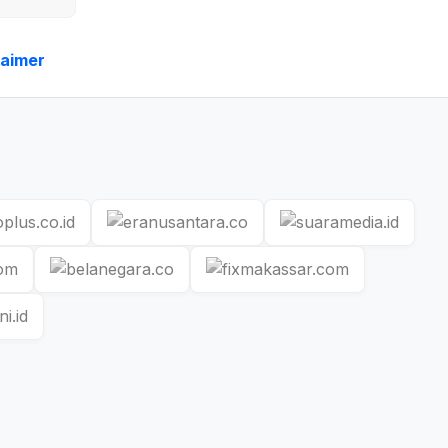
laimer