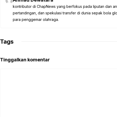
b
t
s
g
L
kontributor di ChapNews yang berfokus pada liputan dan anali
o
e
A
r
i
pertandingan, dan spekulasi transfer di dunia sepak bola 
o
r
p
a
n
para penggemar olahraga.
k
p
m
k
Tags
Tinggalkan komentar
Komentar