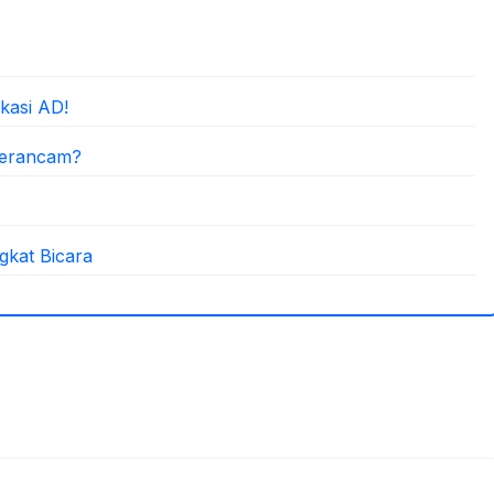
kasi AD!
Terancam?
gkat Bicara