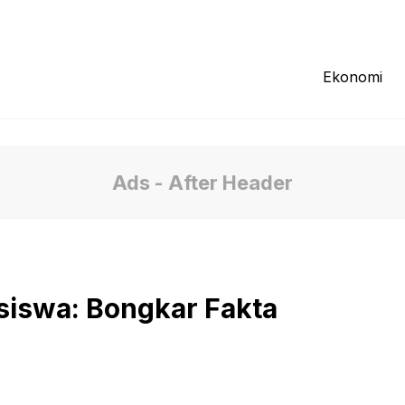
Redaksi
Tentang Kami
Pedoman Media
Ekonomi
Ads - After Header
siswa: Bongkar Fakta