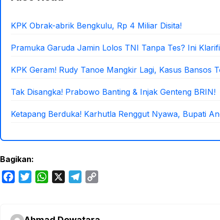
KPK Obrak-abrik Bengkulu, Rp 4 Miliar Disita!
Pramuka Garuda Jamin Lolos TNI Tanpa Tes? Ini Klarifi
KPK Geram! Rudy Tanoe Mangkir Lagi, Kasus Bansos 
Tak Disangka! Prabowo Banting & Injak Genteng BRIN!
Ketapang Berduka! Karhutla Renggut Nyawa, Bupati An
Bagikan:
F
T
W
X
T
C
a
w
h
e
o
c
i
a
l
p
e
t
t
e
y
Ahmad Dewatara