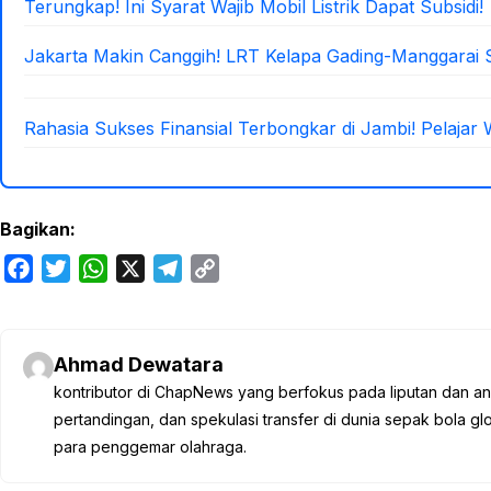
Terungkap! Ini Syarat Wajib Mobil Listrik Dapat Subsidi!
Jakarta Makin Canggih! LRT Kelapa Gading-Manggarai 
Rahasia Sukses Finansial Terbongkar di Jambi! Pelajar 
Bagikan:
F
T
W
X
T
C
a
w
h
e
o
c
i
a
l
p
e
t
t
e
y
Ahmad Dewatara
b
t
s
g
L
kontributor di ChapNews yang berfokus pada liputan dan anali
o
e
A
r
i
pertandingan, dan spekulasi transfer di dunia sepak bola 
o
r
p
a
n
para penggemar olahraga.
k
p
m
k