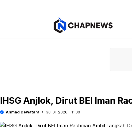
Langsung
ke
isi
IHSG Anjlok, Dirut BEI Iman R
Ahmad Dewatara
30-01-2026 - 11.00