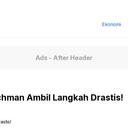
Redaksi
Tentang Kami
Pedoman Media
Ekonomi
Ads - After Header
achman Ambil Langkah Drastis!