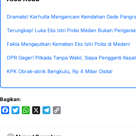
Dramatis! Karhutla Mengancam Keindahan Gede Pangr
Terungkap! Luka Eks Istri Polisi Medan Bukan Pengani
Fakta Mengejutkan Kematian Eks Istri Polisi di Medan!
DPR Geger! Pilkada Tanpa Wakil, Siapa Pengganti Kepa
KPK Obrak-abrik Bengkulu, Rp 4 Miliar Disita!
Bagikan:
F
T
W
X
T
C
a
w
h
e
o
c
i
a
l
p
e
t
t
e
y