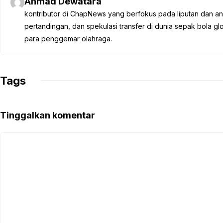
Ahmad Dewatara
b
t
s
g
L
kontributor di ChapNews yang berfokus pada liputan dan anali
o
e
A
r
i
pertandingan, dan spekulasi transfer di dunia sepak bola 
o
r
p
a
n
para penggemar olahraga.
k
p
m
k
Tags
Tinggalkan komentar
Komentar