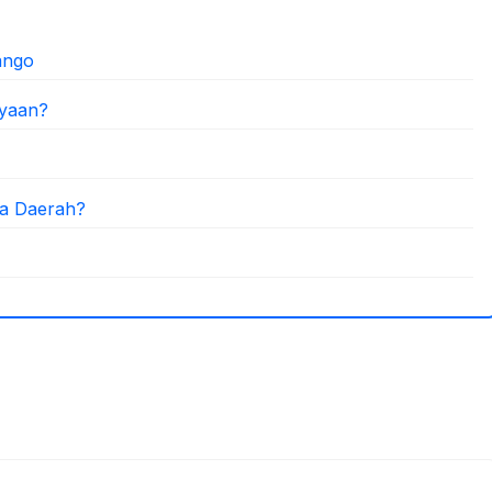
ango
ayaan?
la Daerah?