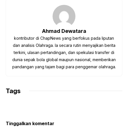
e
t
t
e
y
b
t
s
g
L
o
e
A
r
i
o
r
p
a
n
Ahmad Dewatara
k
p
m
k
kontributor di ChapNews yang berfokus pada liputan
dan analisis Olahraga. Ia secara rutin menyajikan berita
terkini, ulasan pertandingan, dan spekulasi transfer di
dunia sepak bola global maupun nasional, memberikan
pandangan yang tajam bagi para penggemar olahraga.
Tags
Tinggalkan komentar