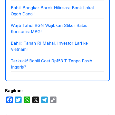
Bahlil Bongkar Borok Hilirisasi: Bank Lokal
Ogah Danai!
Wajib Tahu! BGN Wajibkan Stiker Batas
Konsumsi MBG!
Bahlil: Tanah RI Mahal, Investor Lari ke
Vietnam!
Terkuak! Bahlil Gaet Rp153 T Tanpa Fasih
Inggris?
Bagikan:
F
T
W
X
T
C
a
w
h
e
o
c
i
a
l
p