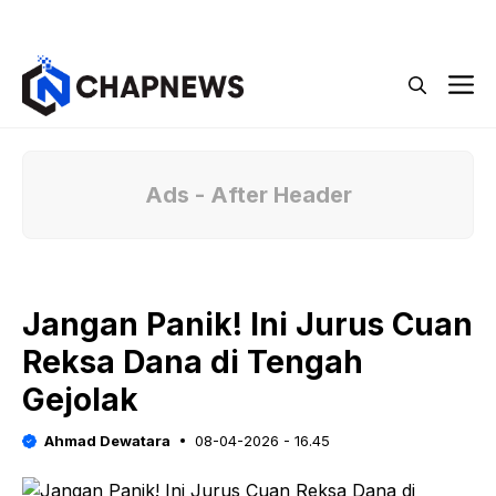
Langsung
Menu
ke
isi
M
Ads - After Header
Jangan Panik! Ini Jurus Cuan
Reksa Dana di Tengah
Gejolak
Ahmad Dewatara
08-04-2026 - 16.45