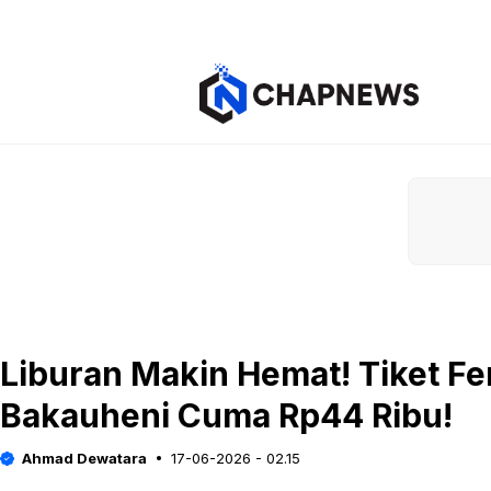
Langsung
ke
isi
Liburan Makin Hemat! Tiket Fe
Bakauheni Cuma Rp44 Ribu!
Ahmad Dewatara
17-06-2026 - 02.15