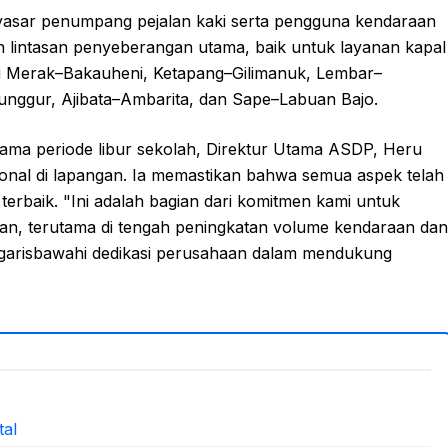
enyasar penumpang pejalan kaki serta pengguna kendaraan
uh lintasan penyeberangan utama, baik untuk layanan kapal
puti Merak–Bakauheni, Ketapang–Gilimanuk, Lembar–
nggur, Ajibata–Ambarita, dan Sape–Labuan Bajo.
ama periode libur sekolah, Direktur Utama ASDP, Heru
onal di lapangan. Ia memastikan bahwa semua aspek telah
rbaik. "Ini adalah bagian dari komitmen kami untuk
n, terutama di tengah peningkatan volume kendaraan dan
ggarisbawahi dedikasi perusahaan dalam mendukung
al