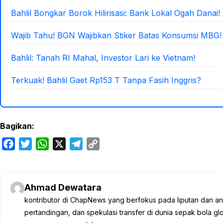
Bahlil Bongkar Borok Hilirisasi: Bank Lokal Ogah Danai!
Wajib Tahu! BGN Wajibkan Stiker Batas Konsumsi MBG!
Bahlil: Tanah RI Mahal, Investor Lari ke Vietnam!
Terkuak! Bahlil Gaet Rp153 T Tanpa Fasih Inggris?
Bagikan:
F
T
W
X
T
C
a
w
h
e
o
c
i
a
l
p
e
t
t
e
y
Ahmad Dewatara
b
t
s
g
L
kontributor di ChapNews yang berfokus pada liputan dan anali
o
e
A
r
i
pertandingan, dan spekulasi transfer di dunia sepak bola 
o
r
p
a
n