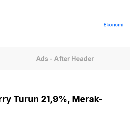
Redaksi
Tentang Kami
Pedoman Media
Ekonomi
Ads - After Header
rry Turun 21,9%, Merak-