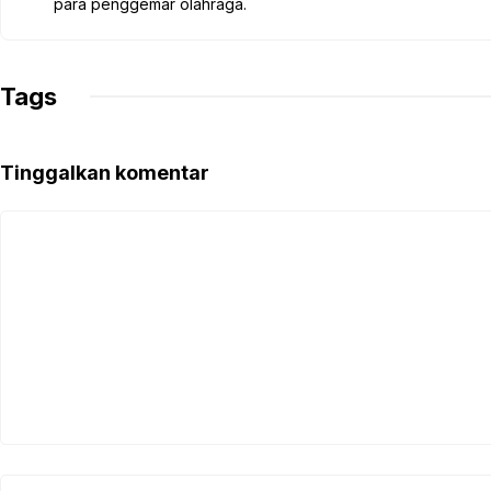
para penggemar olahraga.
k
p
m
k
Tags
Tinggalkan komentar
Komentar
Nama