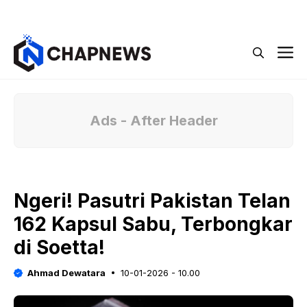
Langsung
Menu
ke
isi
M
Ads - After Header
Ngeri! Pasutri Pakistan Telan
162 Kapsul Sabu, Terbongkar
di Soetta!
Ahmad Dewatara
10-01-2026 - 10.00