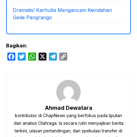
Dramatis! Karhutla Mengancam Keindahan
Gede Pangrango
Bagikan:
F
T
W
X
T
C
a
w
h
e
o
c
i
a
l
p
e
t
t
e
y
b
t
s
g
L
o
e
A
r
i
o
r
p
a
n
Ahmad Dewatara
k
p
m
k
kontributor di ChapNews yang berfokus pada liputan
dan analisis Olahraga. Ia secara rutin menyajikan berita
terkini, ulasan pertandingan, dan spekulasi transfer di