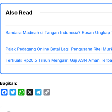
Also Read
Bandara Madinah di Tangan Indonesia? Rosan Ungkap
Pajak Pedagang Online Batal Lagi, Pengusaha Ritel Mur
Terkuak! Rp20,5 Triliun Mengalir, Gaji ASN Aman Terba
Bagikan:
F
T
W
X
T
C
a
w
h
e
o
c
i
a
l
p
e
t
t
e
y