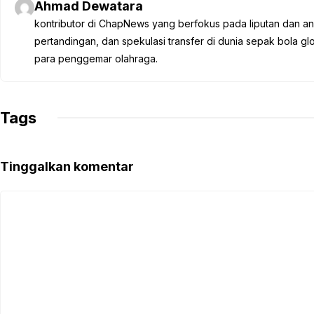
Ahmad Dewatara
b
t
s
g
L
kontributor di ChapNews yang berfokus pada liputan dan anali
o
e
A
r
i
pertandingan, dan spekulasi transfer di dunia sepak bola 
o
r
p
a
n
para penggemar olahraga.
k
p
m
k
Tags
Tinggalkan komentar
Komentar