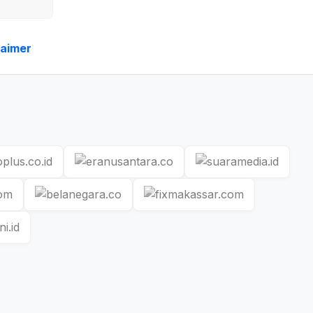
laimer