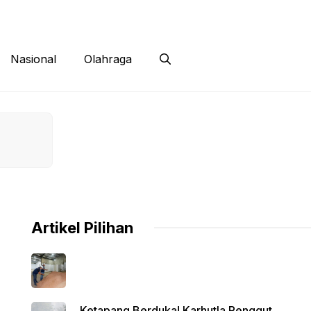
 Siber
Kontak
Disclaimer
Nasional
Olahraga
Artikel Pilihan
Ketapang Berduka! Karhutla Renggut