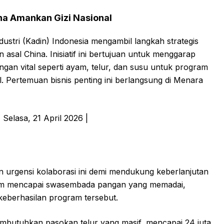
na Amankan Gizi Nasional
tri (Kadin) Indonesia mengambil langkah strategis
sal China. Inisiatif ini bertujuan untuk menggarap
angan vital seperti ayam, telur, dan susu untuk program
l. Pertemuan bisnis penting ini berlangsung di Menara
 urgensi kolaborasi ini demi mendukung keberlanjutan
lum mencapai swasembada pangan yang memadai,
 keberhasilan program tersebut.
utuhkan pasokan telur yang masif, mencapai 24 juta