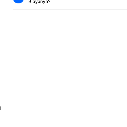
Biayanya?
"
i