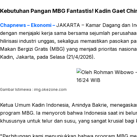
Kebutuhan Pangan MBG Fantastis! Kadin Gaet Chi
Chapnews – Ekonomi –
JAKARTA – Kamar Dagang dan Indus
dengan menjajaki kerja sama bersama sejumlah perusahaan a
hilirisasi industri unggas, sekaligus memastikan pasokan p
Makan Bergizi Gratis (MBG) yang menjadi prioritas nasiona
Kadin, Jakarta, pada Selasa (21/4/2026).
Gambar Istimewa : img.okezone.com
Ketua Umum Kadin Indonesia, Anindya Bakrie, menegaskan
program MBG. Ia menyoroti bahwa Indonesia saat ini be
khususnya untuk telur dan susu, yang sangat krusial bagi
"Perhitungan kami menunjukkan bahwa program MBG memb