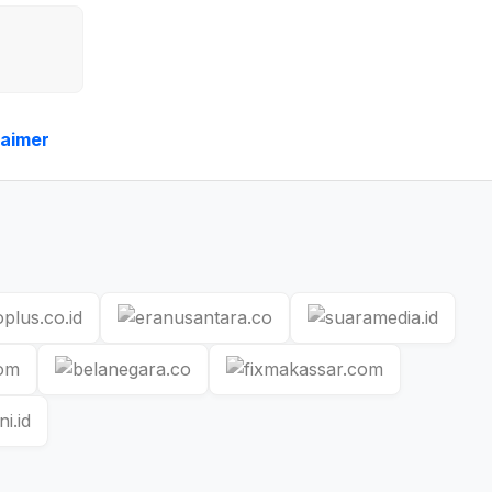
laimer