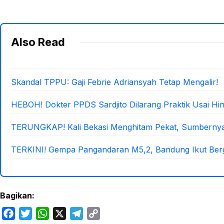
Also Read
Skandal TPPU: Gaji Febrie Adriansyah Tetap Mengalir!
HEBOH! Dokter PPDS Sardjito Dilarang Praktik Usai Hi
TERUNGKAP! Kali Bekasi Menghitam Pekat, Sumbernya d
TERKINI! Gempa Pangandaran M5,2, Bandung Ikut Berg
Bagikan:
F
T
W
X
T
C