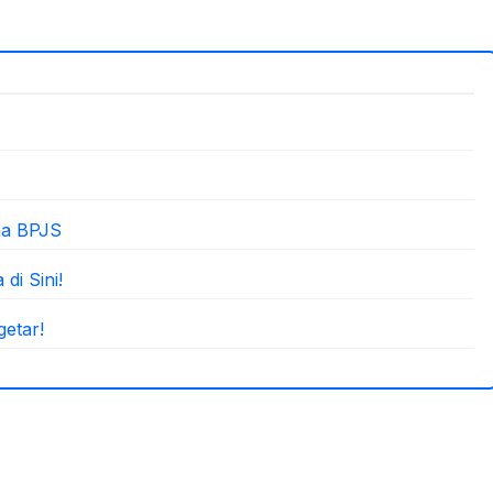
na BPJS
i Sini!
etar!