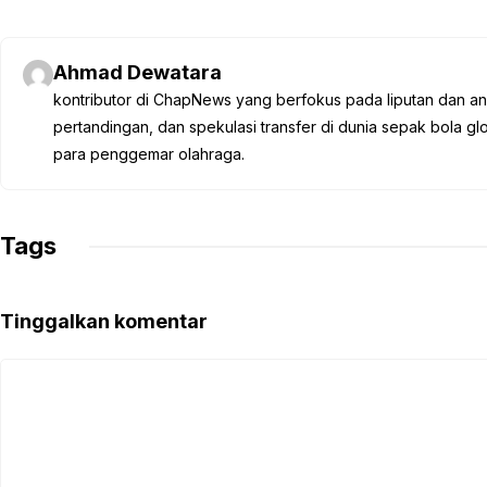
a
w
h
e
o
c
i
a
l
p
e
t
t
e
y
Ahmad Dewatara
b
t
s
g
L
kontributor di ChapNews yang berfokus pada liputan dan anali
o
e
A
r
i
pertandingan, dan spekulasi transfer di dunia sepak bola 
o
r
p
a
n
para penggemar olahraga.
k
p
m
k
Tags
Tinggalkan komentar
Komentar