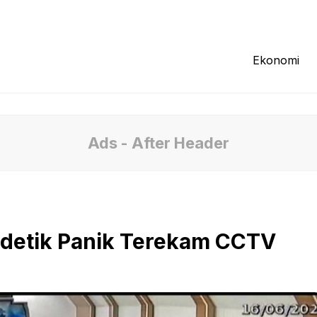
Redaksi
Tentang Kami
Pedoman Media
Ekonomi
Ads - After Header
-detik Panik Terekam CCTV