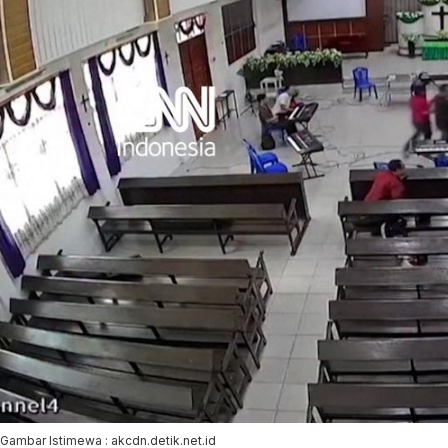
Gambar Istimewa : akcdn.detik.net.id