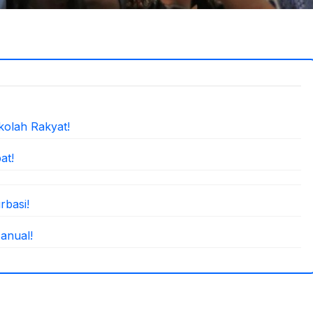
kolah Rakyat!
at!
rbasi!
anual!