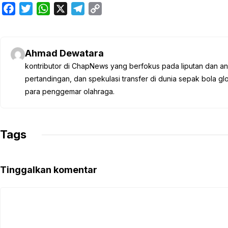
F
T
W
X
T
C
a
w
h
e
o
c
i
a
l
p
e
t
t
e
y
Ahmad Dewatara
b
t
s
g
L
kontributor di ChapNews yang berfokus pada liputan dan anali
o
e
A
r
i
pertandingan, dan spekulasi transfer di dunia sepak bola 
o
r
p
a
n
para penggemar olahraga.
k
p
m
k
Tags
Tinggalkan komentar
Komentar