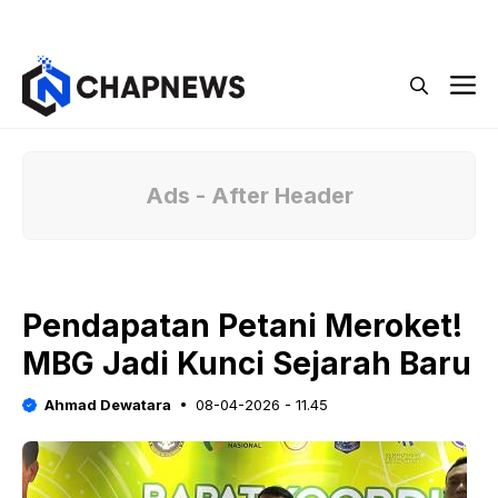
Langsung
Menu
ke
isi
M
Ads - After Header
Pendapatan Petani Meroket!
MBG Jadi Kunci Sejarah Baru
Ahmad Dewatara
08-04-2026 - 11.45