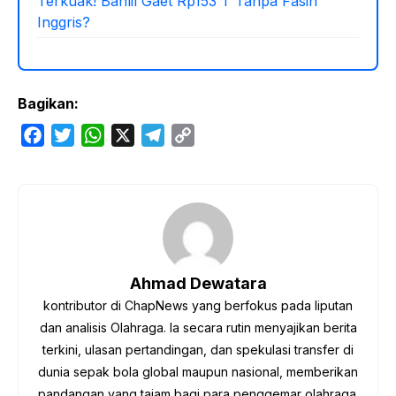
Terkuak! Bahlil Gaet Rp153 T Tanpa Fasih
Inggris?
Bagikan:
F
T
W
X
T
C
a
w
h
e
o
c
i
a
l
p
e
t
t
e
y
b
t
s
g
L
o
e
A
r
i
o
r
p
a
n
Ahmad Dewatara
k
p
m
k
kontributor di ChapNews yang berfokus pada liputan
dan analisis Olahraga. Ia secara rutin menyajikan berita
terkini, ulasan pertandingan, dan spekulasi transfer di
dunia sepak bola global maupun nasional, memberikan
pandangan yang tajam bagi para penggemar olahraga.