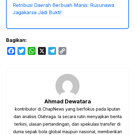
Retribusi Daerah Berbuah Manis: Rusunawa
Jagakarsa Jadi Bukti!
Bagikan:
F
T
W
X
T
C
a
w
h
e
o
c
i
a
l
p
e
t
t
e
y
b
t
s
g
L
o
e
A
r
i
o
r
p
a
n
Ahmad Dewatara
k
p
m
k
kontributor di ChapNews yang berfokus pada liputan
dan analisis Olahraga. Ia secara rutin menyajikan berita
terkini, ulasan pertandingan, dan spekulasi transfer di
dunia sepak bola global maupun nasional, memberikan