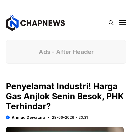
Langsung
Menu
ke
isi
M
Ads - After Header
Penyelamat Industri! Harga
Gas Anjlok Senin Besok, PHK
Terhindar?
Ahmad Dewatara
28-06-2026 - 20.31