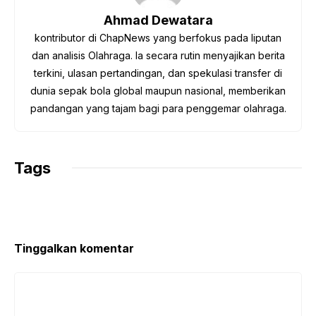
o
r
p
a
n
Ahmad Dewatara
k
p
m
k
kontributor di ChapNews yang berfokus pada liputan
dan analisis Olahraga. Ia secara rutin menyajikan berita
terkini, ulasan pertandingan, dan spekulasi transfer di
dunia sepak bola global maupun nasional, memberikan
pandangan yang tajam bagi para penggemar olahraga.
Tags
Tinggalkan komentar
Komentar