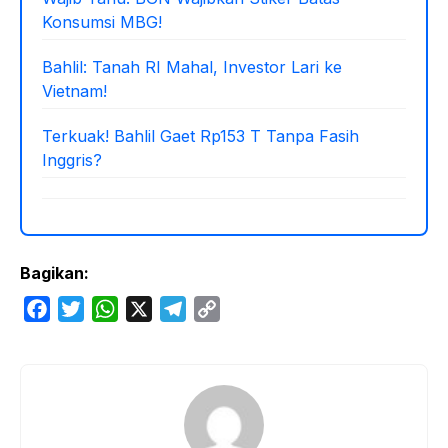
Konsumsi MBG!
Bahlil: Tanah RI Mahal, Investor Lari ke
Vietnam!
Terkuak! Bahlil Gaet Rp153 T Tanpa Fasih
Inggris?
Bagikan:
F
T
W
X
T
C
a
w
h
e
o
c
i
a
l
p
e
t
t
e
y
b
t
s
g
L
o
e
A
r
i