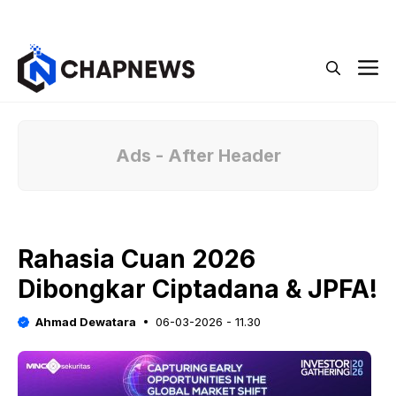
Langsung
Menu
ke
isi
M
Ads - After Header
Rahasia Cuan 2026
Dibongkar Ciptadana & JPFA!
Ahmad Dewatara
06-03-2026 - 11.30