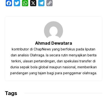
F
T
W
X
T
C
a
w
h
e
o
c
i
a
l
p
e
t
t
e
y
b
t
s
g
L
o
e
A
r
i
o
r
p
a
n
Ahmad Dewatara
k
p
m
k
kontributor di ChapNews yang berfokus pada liputan
dan analisis Olahraga. Ia secara rutin menyajikan berita
terkini, ulasan pertandingan, dan spekulasi transfer di
dunia sepak bola global maupun nasional, memberikan
pandangan yang tajam bagi para penggemar olahraga.
Tags