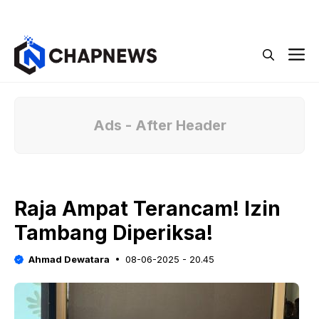
Langsung
Menu
ke
isi
M
Ads - After Header
Raja Ampat Terancam! Izin
Tambang Diperiksa!
Ahmad Dewatara
08-06-2025 - 20.45