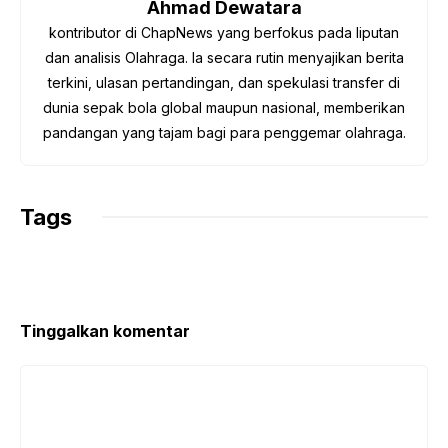
Ahmad Dewatara
k
p
m
k
kontributor di ChapNews yang berfokus pada liputan
dan analisis Olahraga. Ia secara rutin menyajikan berita
terkini, ulasan pertandingan, dan spekulasi transfer di
dunia sepak bola global maupun nasional, memberikan
pandangan yang tajam bagi para penggemar olahraga.
Tags
Tinggalkan komentar
Komentar