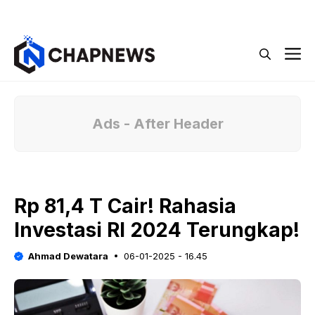
Langsung
Menu
ke
isi
M
Ads - After Header
Rp 81,4 T Cair! Rahasia
Investasi RI 2024 Terungkap!
Ahmad Dewatara
06-01-2025 - 16.45