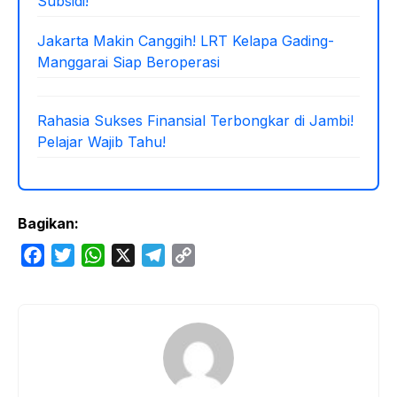
Subsidi!
Jakarta Makin Canggih! LRT Kelapa Gading-
Manggarai Siap Beroperasi
Rahasia Sukses Finansial Terbongkar di Jambi!
Pelajar Wajib Tahu!
Bagikan:
F
T
W
X
T
C
a
w
h
e
o
c
i
a
l
p
e
t
t
e
y
b
t
s
g
L
o
e
A
r
i
o
r
p
a
n