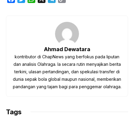
a
w
h
e
o
c
i
a
l
p
e
t
t
e
y
b
t
s
g
L
o
e
A
r
i
o
r
p
a
n
Ahmad Dewatara
k
p
m
k
kontributor di ChapNews yang berfokus pada liputan
dan analisis Olahraga. Ia secara rutin menyajikan berita
terkini, ulasan pertandingan, dan spekulasi transfer di
dunia sepak bola global maupun nasional, memberikan
pandangan yang tajam bagi para penggemar olahraga.
Tags