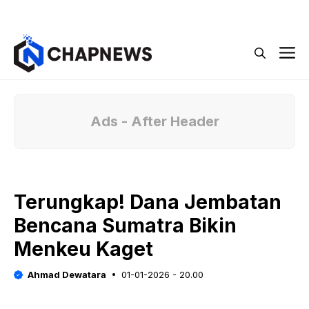
Langsung
Menu
ke
isi
M
Ads - After Header
Terungkap! Dana Jembatan
Bencana Sumatra Bikin
Menkeu Kaget
Ahmad Dewatara
01-01-2026 - 20.00