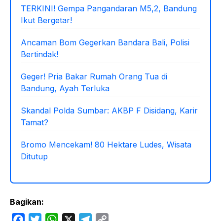
TERKINI! Gempa Pangandaran M5,2, Bandung
Ikut Bergetar!
Ancaman Bom Gegerkan Bandara Bali, Polisi
Bertindak!
Geger! Pria Bakar Rumah Orang Tua di
Bandung, Ayah Terluka
Skandal Polda Sumbar: AKBP F Disidang, Karir
Tamat?
Bromo Mencekam! 80 Hektare Ludes, Wisata
Ditutup
Bagikan:
F
T
W
X
T
C