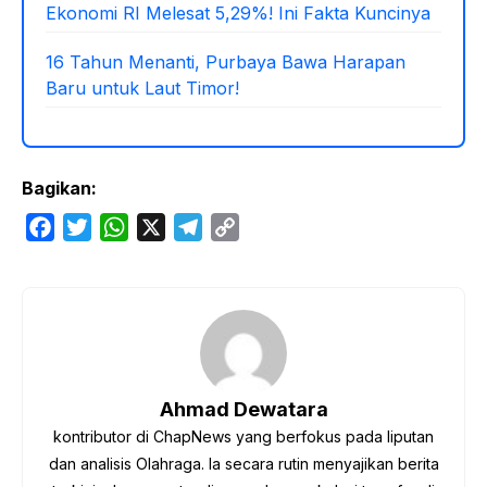
Ekonomi RI Melesat 5,29%! Ini Fakta Kuncinya
16 Tahun Menanti, Purbaya Bawa Harapan
Baru untuk Laut Timor!
Bagikan:
F
T
W
X
T
C
a
w
h
e
o
c
i
a
l
p
e
t
t
e
y
b
t
s
g
L
o
e
A
r
i
o
r
p
a
n
Ahmad Dewatara
k
p
m
k
kontributor di ChapNews yang berfokus pada liputan
dan analisis Olahraga. Ia secara rutin menyajikan berita