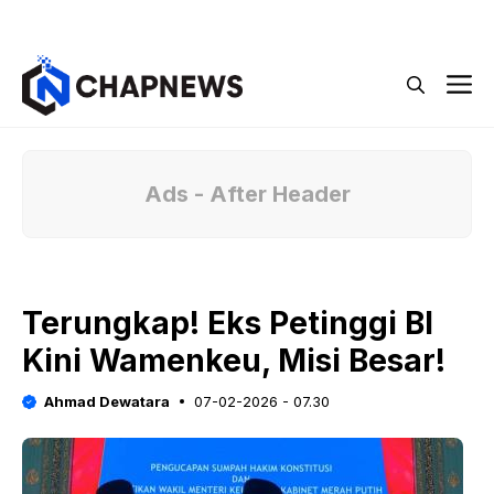
Langsung
Menu
ke
isi
M
Ads - After Header
Terungkap! Eks Petinggi BI
Kini Wamenkeu, Misi Besar!
Ahmad Dewatara
07-02-2026 - 07.30