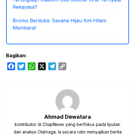
Rekayasa?
Bromo Berduka: Savana Hijau Kini Hitam
Membara!
Bagikan:
F
T
W
X
T
C
a
w
h
e
o
c
i
a
l
p
e
t
t
e
y
b
t
s
g
L
o
e
A
r
i
o
r
p
a
n
Ahmad Dewatara
k
p
m
k
kontributor di ChapNews yang berfokus pada liputan
dan analisis Olahraga. Ia secara rutin menyajikan berita