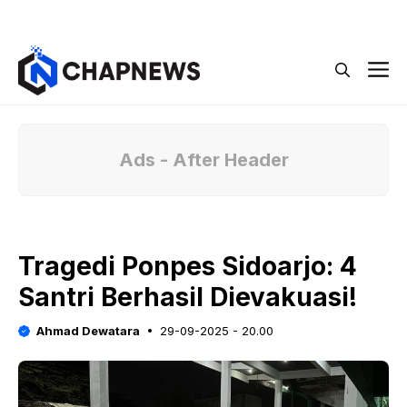
Langsung
Menu
ke
isi
M
Ads - After Header
Tragedi Ponpes Sidoarjo: 4
Santri Berhasil Dievakuasi!
Ahmad Dewatara
29-09-2025 - 20.00