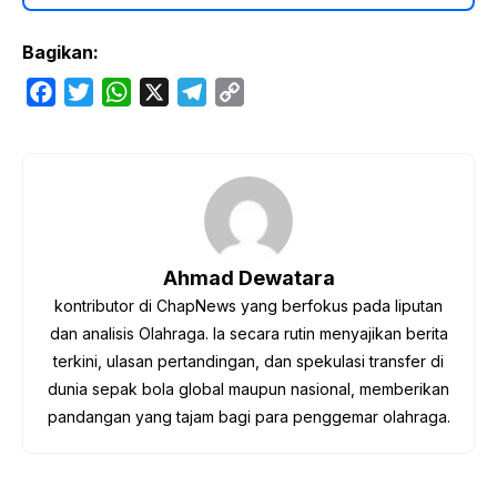
Bagikan:
F
T
W
X
T
C
a
w
h
e
o
c
i
a
l
p
e
t
t
e
y
b
t
s
g
L
o
e
A
r
i
o
r
p
a
n
Ahmad Dewatara
k
p
m
k
kontributor di ChapNews yang berfokus pada liputan
dan analisis Olahraga. Ia secara rutin menyajikan berita
terkini, ulasan pertandingan, dan spekulasi transfer di
dunia sepak bola global maupun nasional, memberikan
pandangan yang tajam bagi para penggemar olahraga.