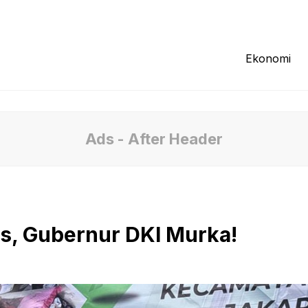
Redaksi
Tentang Kami
Pedoman Media
Ekonomi
Ads - After Header
as, Gubernur DKI Murka!