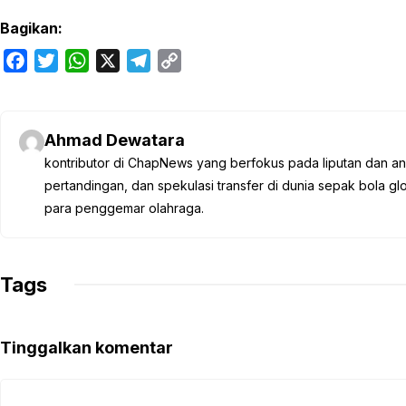
Bagikan:
F
T
W
X
T
C
a
w
h
e
o
c
i
a
l
p
e
t
t
e
y
Ahmad Dewatara
b
t
s
g
L
kontributor di ChapNews yang berfokus pada liputan dan anali
o
e
A
r
i
pertandingan, dan spekulasi transfer di dunia sepak bola 
o
r
p
a
n
para penggemar olahraga.
k
p
m
k
Tags
Tinggalkan komentar
Komentar