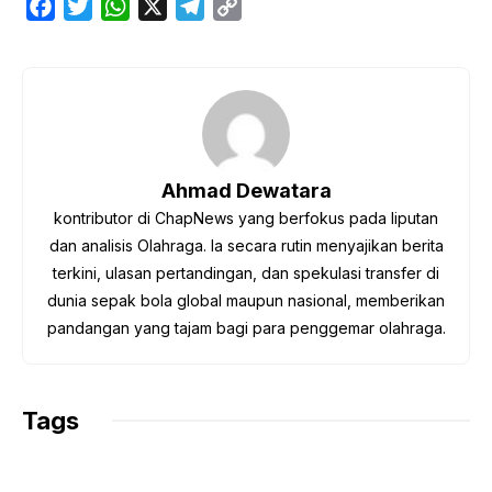
F
T
W
X
T
C
a
w
h
e
o
c
i
a
l
p
e
t
t
e
y
b
t
s
g
L
o
e
A
r
i
o
r
p
a
n
Ahmad Dewatara
k
p
m
k
kontributor di ChapNews yang berfokus pada liputan
dan analisis Olahraga. Ia secara rutin menyajikan berita
terkini, ulasan pertandingan, dan spekulasi transfer di
dunia sepak bola global maupun nasional, memberikan
pandangan yang tajam bagi para penggemar olahraga.
Tags