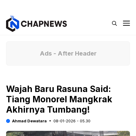
Langsung
Menu
ke
isi
M
Ads - After Header
Wajah Baru Rasuna Said:
Tiang Monorel Mangkrak
Akhirnya Tumbang!
Ahmad Dewatara
08-01-2026 - 05.30