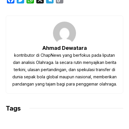
a
w
h
e
o
c
i
a
l
p
e
t
t
e
y
b
t
s
g
L
o
e
A
r
i
o
r
p
a
n
Ahmad Dewatara
k
p
m
k
kontributor di ChapNews yang berfokus pada liputan
dan analisis Olahraga. Ia secara rutin menyajikan berita
terkini, ulasan pertandingan, dan spekulasi transfer di
dunia sepak bola global maupun nasional, memberikan
pandangan yang tajam bagi para penggemar olahraga.
Tags