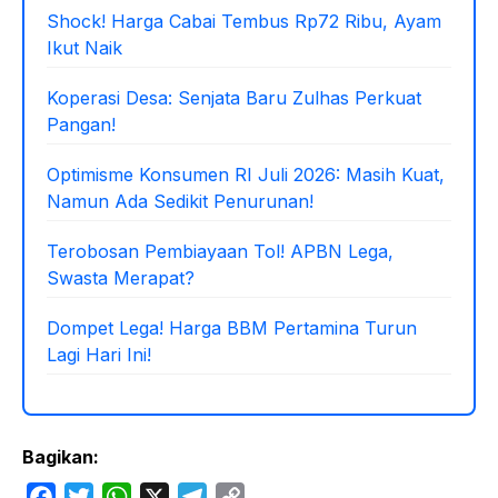
Shock! Harga Cabai Tembus Rp72 Ribu, Ayam
Ikut Naik
Koperasi Desa: Senjata Baru Zulhas Perkuat
Pangan!
Optimisme Konsumen RI Juli 2026: Masih Kuat,
Namun Ada Sedikit Penurunan!
Terobosan Pembiayaan Tol! APBN Lega,
Swasta Merapat?
Dompet Lega! Harga BBM Pertamina Turun
Lagi Hari Ini!
Bagikan:
F
T
W
X
T
C