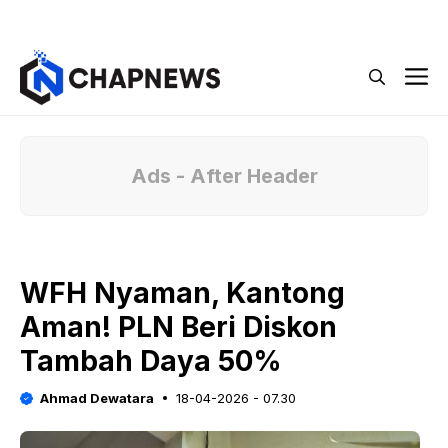
Langsung
Menu
ke
isi
M
Ads - After Header
WFH Nyaman, Kantong
Aman! PLN Beri Diskon
Tambah Daya 50%
Ahmad Dewatara
18-04-2026 - 07.30