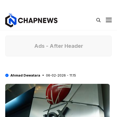
Langsung
Menu
ke
isi
M
Ads - After Header
Ahmad Dewatara
06-02-2026 - 11.15