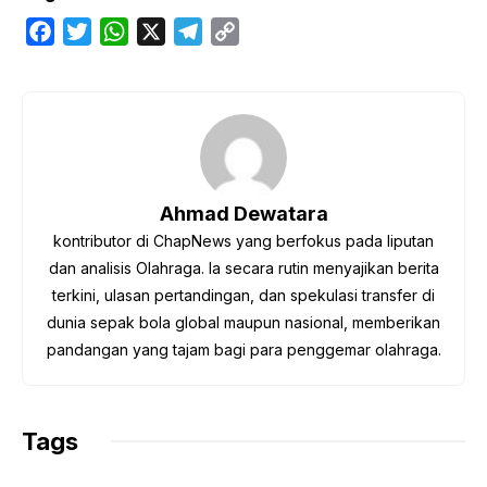
F
T
W
X
T
C
a
w
h
e
o
c
i
a
l
p
e
t
t
e
y
b
t
s
g
L
o
e
A
r
i
o
r
p
a
n
Ahmad Dewatara
k
p
m
k
kontributor di ChapNews yang berfokus pada liputan
dan analisis Olahraga. Ia secara rutin menyajikan berita
terkini, ulasan pertandingan, dan spekulasi transfer di
dunia sepak bola global maupun nasional, memberikan
pandangan yang tajam bagi para penggemar olahraga.
Tags