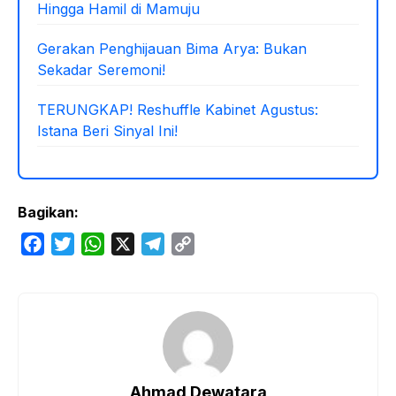
Hingga Hamil di Mamuju
Gerakan Penghijauan Bima Arya: Bukan
Sekadar Seremoni!
TERUNGKAP! Reshuffle Kabinet Agustus:
Istana Beri Sinyal Ini!
Bagikan:
F
T
W
X
T
C
a
w
h
e
o
c
i
a
l
p
e
t
t
e
y
b
t
s
g
L
o
e
A
r
i
o
r
p
a
n
Ahmad Dewatara