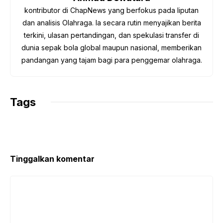
k
p
m
k
kontributor di ChapNews yang berfokus pada liputan
dan analisis Olahraga. Ia secara rutin menyajikan berita
terkini, ulasan pertandingan, dan spekulasi transfer di
dunia sepak bola global maupun nasional, memberikan
pandangan yang tajam bagi para penggemar olahraga.
Tags
Tinggalkan komentar
Komentar