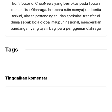
k
p
m
k
kontributor di ChapNews yang berfokus pada liputan
dan analisis Olahraga. Ia secara rutin menyajikan berita
terkini, ulasan pertandingan, dan spekulasi transfer di
dunia sepak bola global maupun nasional, memberikan
pandangan yang tajam bagi para penggemar olahraga.
Tags
Tinggalkan komentar
Komentar