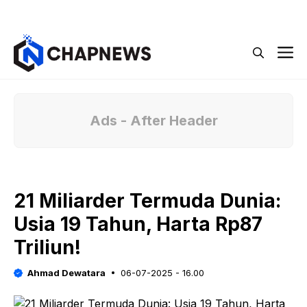
Langsung
Menu
ke
isi
M
Ads - After Header
21 Miliarder Termuda Dunia:
Usia 19 Tahun, Harta Rp87
Triliun!
Ahmad Dewatara
06-07-2025 - 16.00