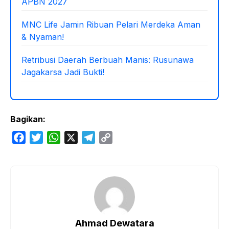
APBN 2027
MNC Life Jamin Ribuan Pelari Merdeka Aman
& Nyaman!
Retribusi Daerah Berbuah Manis: Rusunawa
Jagakarsa Jadi Bukti!
Bagikan:
F
T
W
X
T
C
a
w
h
e
o
c
i
a
l
p
e
t
t
e
y
b
t
s
g
L
o
e
A
r
i
o
r
p
a
n
Ahmad Dewatara