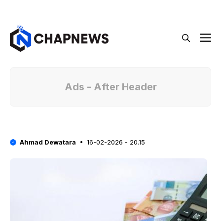
Langsung
Menu
ke
isi
M
Ads - After Header
Ahmad Dewatara
16-02-2026 - 20.15