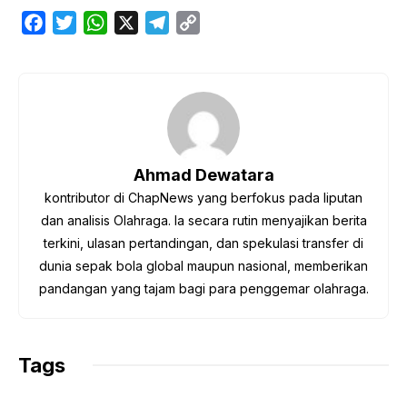
F
T
W
X
T
C
a
w
h
e
o
c
i
a
l
p
e
t
t
e
y
b
t
s
g
L
o
e
A
r
i
o
r
p
a
n
Ahmad Dewatara
k
p
m
k
kontributor di ChapNews yang berfokus pada liputan
dan analisis Olahraga. Ia secara rutin menyajikan berita
terkini, ulasan pertandingan, dan spekulasi transfer di
dunia sepak bola global maupun nasional, memberikan
pandangan yang tajam bagi para penggemar olahraga.
Tags