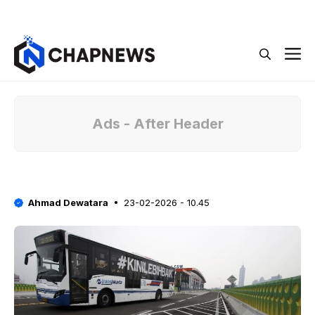
Langsung
Menu
ke
isi
M
Ads - After Header
Ahmad Dewatara
23-02-2026 - 10.45