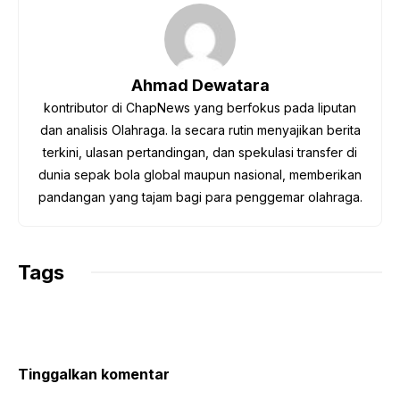
e
t
t
e
y
b
t
s
g
L
o
e
A
r
i
o
r
p
a
n
Ahmad Dewatara
k
p
m
k
kontributor di ChapNews yang berfokus pada liputan
dan analisis Olahraga. Ia secara rutin menyajikan berita
terkini, ulasan pertandingan, dan spekulasi transfer di
dunia sepak bola global maupun nasional, memberikan
pandangan yang tajam bagi para penggemar olahraga.
Tags
Tinggalkan komentar