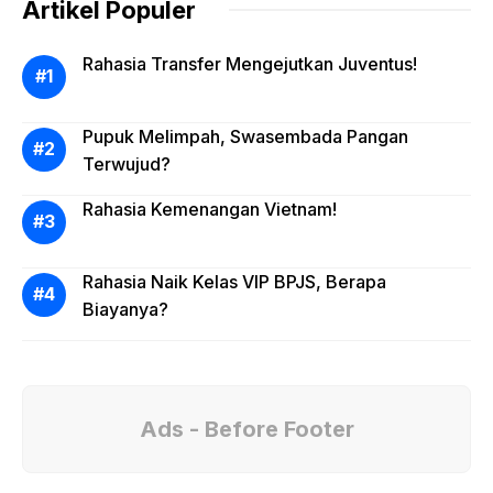
interaktif bertajuk Kenali Lingkungan Bareng
Artikel Populer
Anak Muda (KELANA) Edisi Ketiga. Inisiatif
yang digelar pada Kamis (6/8) ini melibatkan
Rahasia Transfer Mengejutkan Juventus!
13 pelajar Sekolah Menengah Atas dari
berbagai wilayah Jabodetabek, mengajak
Pupuk Melimpah, Swasembada Pangan
mereka untuk menyelami lebih dalam solusi
Terwujud?
transportasi modern dalam menghadapi
krisis ekologi dan kemacetan perkotaan.
Rahasia Kemenangan Vietnam!
Rahasia Naik Kelas VIP BPJS, Berapa
Biayanya?
Ads - Before Footer