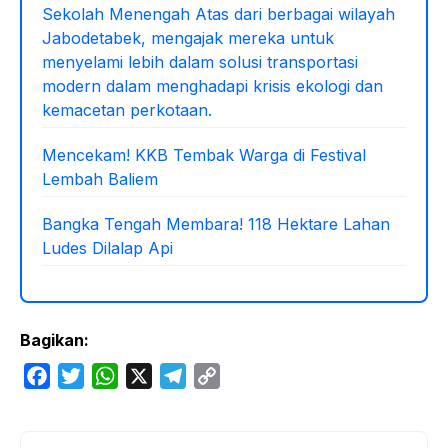
Sekolah Menengah Atas dari berbagai wilayah
Jabodetabek, mengajak mereka untuk
menyelami lebih dalam solusi transportasi
modern dalam menghadapi krisis ekologi dan
kemacetan perkotaan.
Mencekam! KKB Tembak Warga di Festival
Lembah Baliem
Bangka Tengah Membara! 118 Hektare Lahan
Ludes Dilalap Api
Bagikan:
F
T
W
X
T
C
a
w
h
e
o
c
i
a
l
p