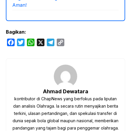
Aman!
Bagikan:
F
T
W
X
T
C
a
w
h
e
o
c
i
a
l
p
e
t
t
e
y
b
t
s
g
L
o
e
A
r
i
o
r
p
a
n
Ahmad Dewatara
k
p
m
k
kontributor di ChapNews yang berfokus pada liputan
dan analisis Olahraga. Ia secara rutin menyajikan berita
terkini, ulasan pertandingan, dan spekulasi transfer di
dunia sepak bola global maupun nasional, memberikan
pandangan yang tajam bagi para penggemar olahraga.