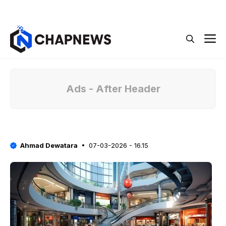
Langsung
Menu
ke
isi
M
Ads - After Header
Ahmad Dewatara
07-03-2026 - 16.15