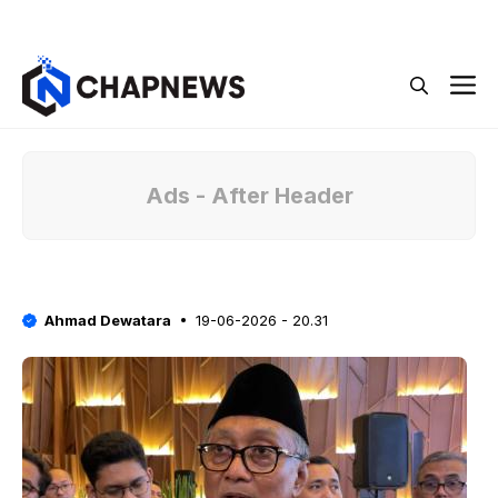
Langsung
Menu
ke
isi
M
Ads - After Header
Ahmad Dewatara
19-06-2026 - 20.31