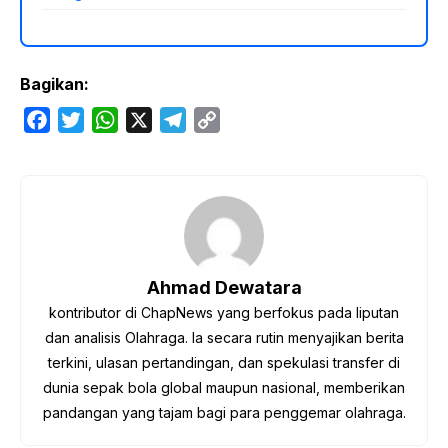
Bagikan:
F
T
W
X
T
C
a
w
h
e
o
c
i
a
l
p
e
t
t
e
y
b
t
s
g
L
o
e
A
r
i
o
r
p
a
n
Ahmad Dewatara
k
p
m
k
kontributor di ChapNews yang berfokus pada liputan
dan analisis Olahraga. Ia secara rutin menyajikan berita
terkini, ulasan pertandingan, dan spekulasi transfer di
dunia sepak bola global maupun nasional, memberikan
pandangan yang tajam bagi para penggemar olahraga.