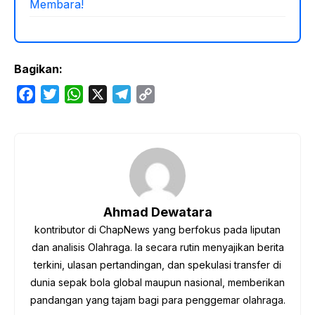
Membara!
Bagikan:
F
T
W
X
T
C
a
w
h
e
o
c
i
a
l
p
e
t
t
e
y
b
t
s
g
L
o
e
A
r
i
o
r
p
a
n
Ahmad Dewatara
k
p
m
k
kontributor di ChapNews yang berfokus pada liputan
dan analisis Olahraga. Ia secara rutin menyajikan berita
terkini, ulasan pertandingan, dan spekulasi transfer di
dunia sepak bola global maupun nasional, memberikan
pandangan yang tajam bagi para penggemar olahraga.