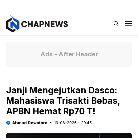
Langsung
Menu
ke
isi
M
Ads - After Header
Janji Mengejutkan Dasco:
Mahasiswa Trisakti Bebas,
APBN Hemat Rp70 T!
Ahmad Dewatara
19-06-2026 - 20.45