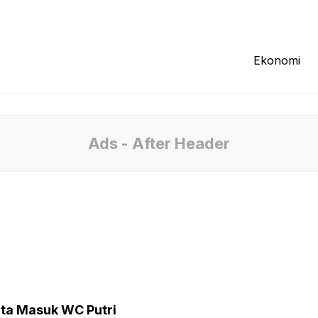
Redaksi
Tentang Kami
Pedoman Media
Ekonomi
Ads - After Header
ita Masuk WC Putri