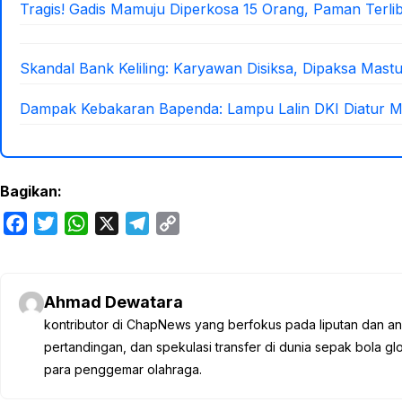
Tragis! Gadis Mamuju Diperkosa 15 Orang, Paman Terlib
Skandal Bank Keliling: Karyawan Disiksa, Dipaksa Mastu
Dampak Kebakaran Bapenda: Lampu Lalin DKI Diatur M
Bagikan:
F
T
W
X
T
C
a
w
h
e
o
c
i
a
l
p
e
t
t
e
y
Ahmad Dewatara
b
t
s
g
L
kontributor di ChapNews yang berfokus pada liputan dan anali
o
e
A
r
i
pertandingan, dan spekulasi transfer di dunia sepak bola 
o
r
p
a
n
para penggemar olahraga.
k
p
m
k