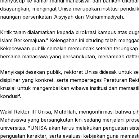
menyusup ke kamar mandi mahasiswi, dan bahkan dikabarkan
disayangkan, mengingat Unisa merupakan institusi pendidik
naungan perserikatan ‘Aisyiyah dan Muhammadiyah.
Kritik tajam dialamatkan kepada birokrasi kampus atas d
Islam Berkemajuan." Kelengahan ini dituding telah menggada
Kekecewaan publik semakin memuncak setelah terungkap
bersama mahasiswa yang bersangkutan, menambah daftar
Menyikapi desakan publik, rektorat Unisa didesak untuk 
disipliner yang konkret, serta mempertegas Peraturan Rektor
krusial untuk mengembalikan wibawa institusi dan memasti
kondusif.
Wakil Rektor III Unisa, Mufdlilah, mengonfirmasi bahwa p
Mahasiswa yang bersangkutan kini sedang menjalani pros
universitas. "UNISA akan terus melakukan penguatan siste
penguatan karakter, serta evaluasi kebijakan guna memast