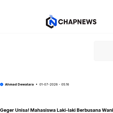
Langsung
ke
isi
Ahmad Dewatara
01-07-2026 - 05.16
Geger Unisa! Mahasiswa Laki-laki Berbusana Wan