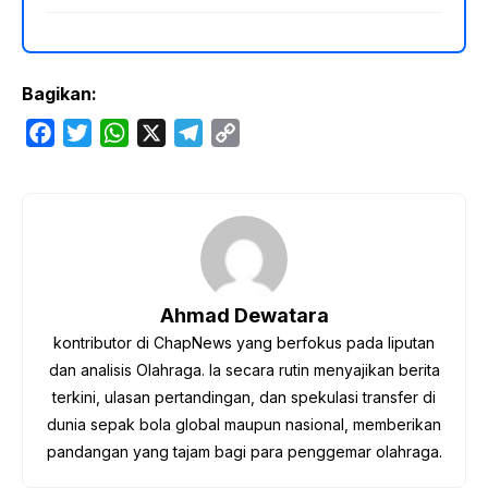
Bagikan:
F
T
W
X
T
C
a
w
h
e
o
c
i
a
l
p
e
t
t
e
y
b
t
s
g
L
o
e
A
r
i
o
r
p
a
n
Ahmad Dewatara
k
p
m
k
kontributor di ChapNews yang berfokus pada liputan
dan analisis Olahraga. Ia secara rutin menyajikan berita
terkini, ulasan pertandingan, dan spekulasi transfer di
dunia sepak bola global maupun nasional, memberikan
pandangan yang tajam bagi para penggemar olahraga.