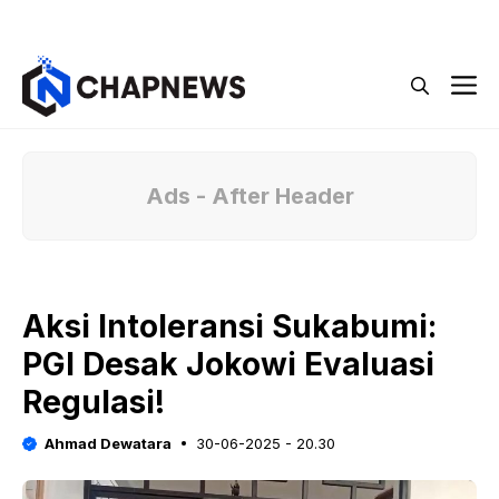
Langsung
Menu
ke
isi
M
Ads - After Header
Aksi Intoleransi Sukabumi:
PGI Desak Jokowi Evaluasi
Regulasi!
Ahmad Dewatara
30-06-2025 - 20.30