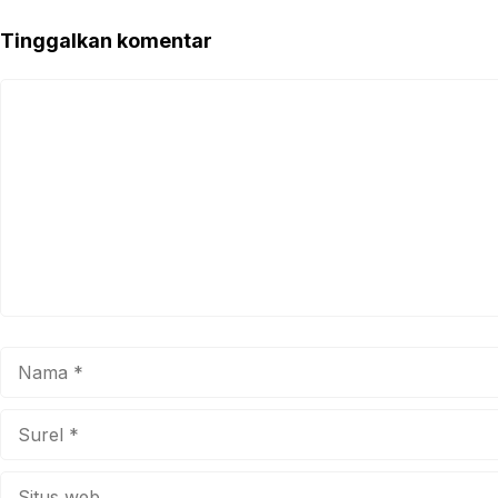
Tinggalkan komentar
Komentar
Nama
Surel
Situs