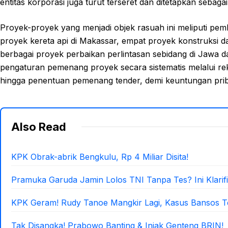
entitas korporasi juga turut terseret dan ditetapkan sebaga
Proyek-proyek yang menjadi objek rasuah ini meliputi pem
proyek kereta api di Makassar, empat proyek konstruksi da
berbagai proyek perbaikan perlintasan sebidang di Jawa
pengaturan pemenang proyek secara sistematis melalui rek
hingga penentuan pemenang tender, demi keuntungan prib
Also Read
KPK Obrak-abrik Bengkulu, Rp 4 Miliar Disita!
Pramuka Garuda Jamin Lolos TNI Tanpa Tes? Ini Klarifi
KPK Geram! Rudy Tanoe Mangkir Lagi, Kasus Bansos 
Tak Disangka! Prabowo Banting & Injak Genteng BRIN!