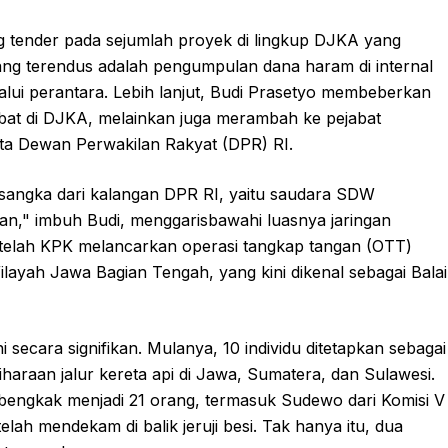
 tender pada sejumlah proyek di lingkup DJKA yang
yang terendus adalah pengumpulan dana haram di internal
alui perantara. Lebih lanjut, Budi Prasetyo membeberkan
jabat di DJKA, melainkan juga merambah ke pejabat
ta Dewan Perwakilan Rakyat (DPR) RI.
rsangka dari kalangan DPR RI, yaitu saudara SDW
gan," imbuh Budi, menggarisbawahi luasnya jaringan
 setelah KPK melancarkan operasi tangkap tangan (OTT)
Wilayah Jawa Bagian Tengah, yang kini dikenal sebagai Balai
ecara signifikan. Mulanya, 10 individu ditetapkan sebagai
araan jalur kereta api di Jawa, Sumatera, dan Sulawesi.
bengkak menjadi 21 orang, termasuk Sudewo dari Komisi V
lah mendekam di balik jeruji besi. Tak hanya itu, dua