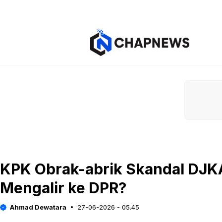
Langsung
ke
isi
KPK Obrak-abrik Skandal DJ
Mengalir ke DPR?
Ahmad Dewatara
27-06-2026 - 05.45