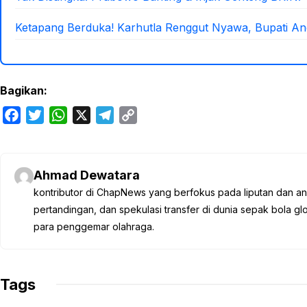
Ketapang Berduka! Karhutla Renggut Nyawa, Bupati An
Bagikan:
F
T
W
X
T
C
a
w
h
e
o
c
i
a
l
p
e
t
t
e
y
Ahmad Dewatara
b
t
s
g
L
kontributor di ChapNews yang berfokus pada liputan dan anali
o
e
A
r
i
pertandingan, dan spekulasi transfer di dunia sepak bola 
o
r
p
a
n
para penggemar olahraga.
k
p
m
k
Tags