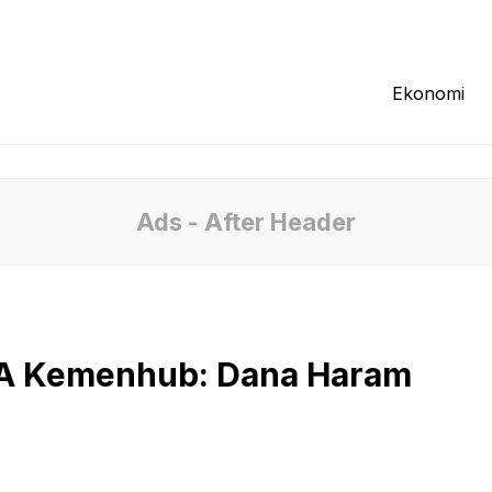
Redaksi
Tentang Kami
Pedoman Media
Ekonomi
Ads - After Header
KA Kemenhub: Dana Haram