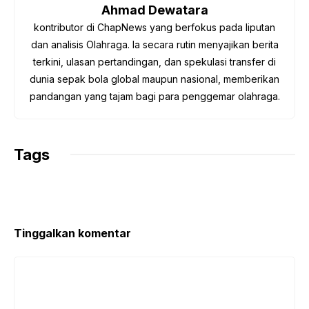
o
r
p
a
n
Ahmad Dewatara
k
p
m
k
kontributor di ChapNews yang berfokus pada liputan
dan analisis Olahraga. Ia secara rutin menyajikan berita
terkini, ulasan pertandingan, dan spekulasi transfer di
dunia sepak bola global maupun nasional, memberikan
pandangan yang tajam bagi para penggemar olahraga.
Tags
Tinggalkan komentar
Komentar