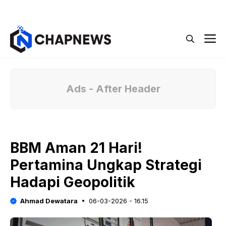
Langsung
Menu
ke
isi
M
Ads - After Header
BBM Aman 21 Hari!
Pertamina Ungkap Strategi
Hadapi Geopolitik
Ahmad Dewatara
06-03-2026 - 16.15