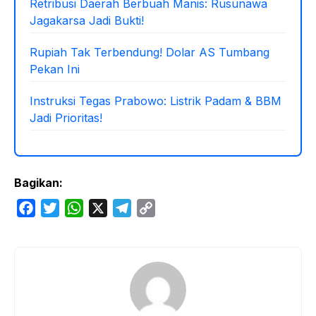
Retribusi Daerah Berbuah Manis: Rusunawa
Jagakarsa Jadi Bukti!
Rupiah Tak Terbendung! Dolar AS Tumbang
Pekan Ini
Instruksi Tegas Prabowo: Listrik Padam & BBM
Jadi Prioritas!
Bagikan:
F
T
W
X
T
C
a
w
h
e
o
c
i
a
l
p
e
t
t
e
y
b
t
s
g
L
o
e
A
r
i