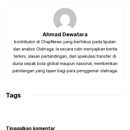
c
i
a
l
p
e
t
t
e
y
b
t
s
g
L
o
e
A
r
i
o
r
p
a
n
Ahmad Dewatara
k
p
m
k
kontributor di ChapNews yang berfokus pada liputan
dan analisis Olahraga. Ia secara rutin menyajikan berita
terkini, ulasan pertandingan, dan spekulasi transfer di
dunia sepak bola global maupun nasional, memberikan
pandangan yang tajam bagi para penggemar olahraga.
Tags
Tinggalkan komentar