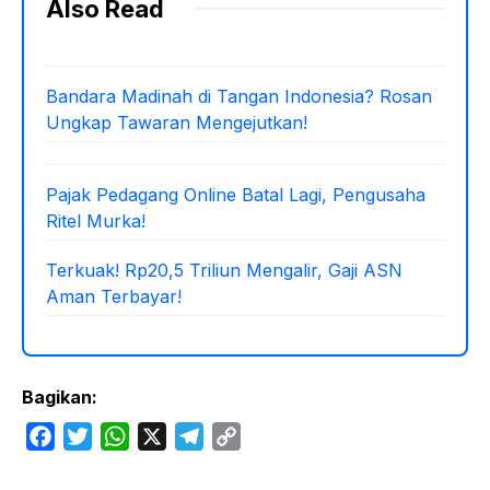
Also Read
Bandara Madinah di Tangan Indonesia? Rosan
Ungkap Tawaran Mengejutkan!
Pajak Pedagang Online Batal Lagi, Pengusaha
Ritel Murka!
Terkuak! Rp20,5 Triliun Mengalir, Gaji ASN
Aman Terbayar!
Bagikan:
F
T
W
X
T
C
a
w
h
e
o