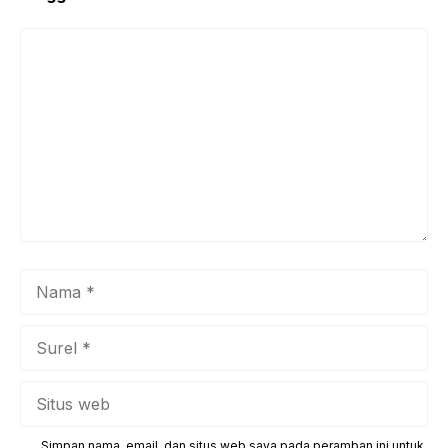
Komentar
Nama
Surel
Situs
web
Simpan nama, email, dan situs web saya pada peramban ini untuk