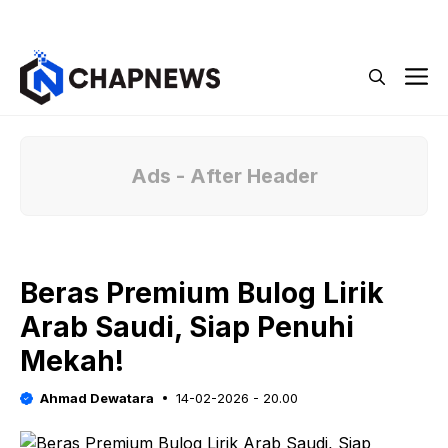
Langsung
Menu
ke
isi
M
Ads - After Header
Beras Premium Bulog Lirik
Arab Saudi, Siap Penuhi
Mekah!
Ahmad Dewatara
14-02-2026 - 20.00