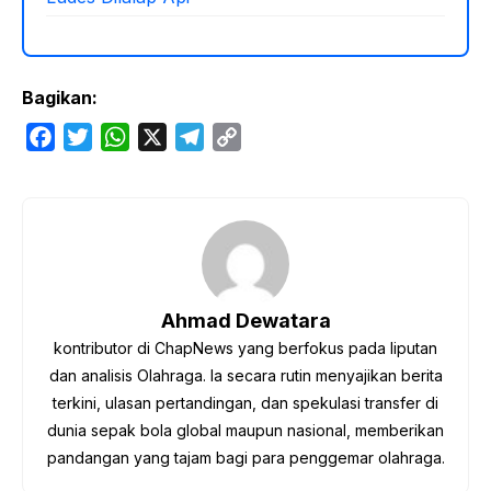
Bagikan:
F
T
W
X
T
C
a
w
h
e
o
c
i
a
l
p
e
t
t
e
y
b
t
s
g
L
o
e
A
r
i
o
r
p
a
n
Ahmad Dewatara
k
p
m
k
kontributor di ChapNews yang berfokus pada liputan
dan analisis Olahraga. Ia secara rutin menyajikan berita
terkini, ulasan pertandingan, dan spekulasi transfer di
dunia sepak bola global maupun nasional, memberikan
pandangan yang tajam bagi para penggemar olahraga.