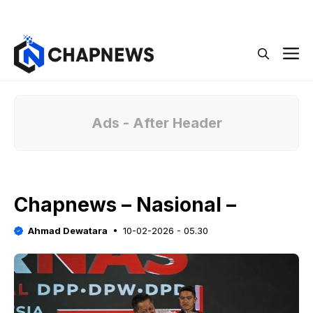
Langsung
Menu
ke
isi
M
Ads - After Header
Chapnews – Nasional –
Ahmad Dewatara
10-02-2026 - 05.30