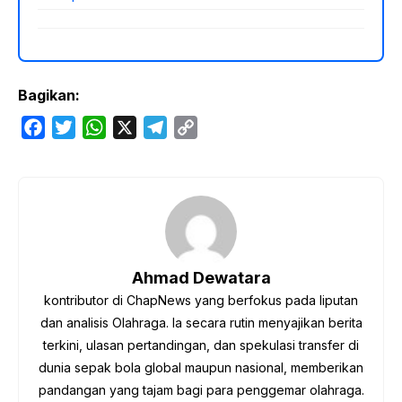
Bagikan:
F
T
W
X
T
C
a
w
h
e
o
c
i
a
l
p
e
t
t
e
y
b
t
s
g
L
o
e
A
r
i
o
r
p
a
n
Ahmad Dewatara
k
p
m
k
kontributor di ChapNews yang berfokus pada liputan
dan analisis Olahraga. Ia secara rutin menyajikan berita
terkini, ulasan pertandingan, dan spekulasi transfer di
dunia sepak bola global maupun nasional, memberikan
pandangan yang tajam bagi para penggemar olahraga.