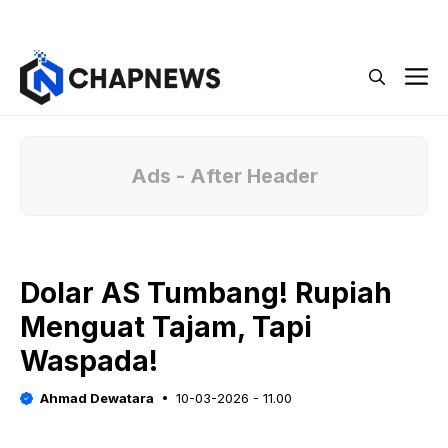
Langsung
Menu
ke
isi
M
Ads - After Header
Dolar AS Tumbang! Rupiah
Menguat Tajam, Tapi
Waspada!
Ahmad Dewatara
10-03-2026 - 11.00