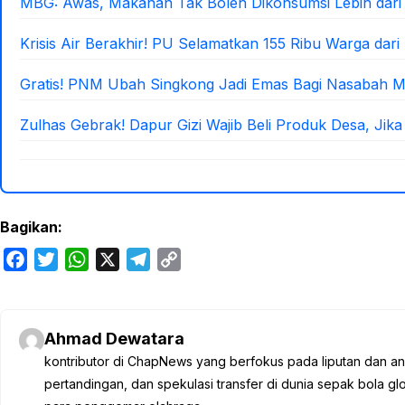
MBG: Awas, Makanan Tak Boleh Dikonsumsi Lebih dari
Krisis Air Berakhir! PU Selamatkan 155 Ribu Warga dari
Gratis! PNM Ubah Singkong Jadi Emas Bagi Nasabah 
Zulhas Gebrak! Dapur Gizi Wajib Beli Produk Desa, Jika
Bagikan:
F
T
W
X
T
C
a
w
h
e
o
c
i
a
l
p
e
t
t
e
y
Ahmad Dewatara
b
t
s
g
L
kontributor di ChapNews yang berfokus pada liputan dan anali
o
e
A
r
i
pertandingan, dan spekulasi transfer di dunia sepak bola 
o
r
p
a
n