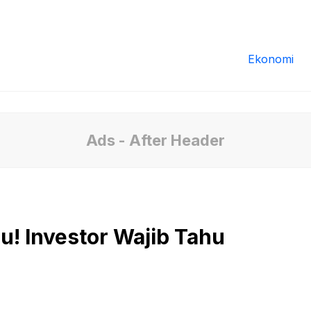
Redaksi
Tentang Kami
Pedoman Media
Ekonomi
Ads - After Header
! Investor Wajib Tahu