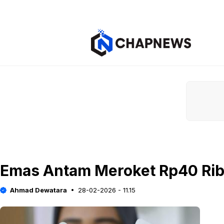
Langsung
ke
isi
Emas Antam Meroket Rp40 Ribu
Ahmad Dewatara
28-02-2026 - 11.15