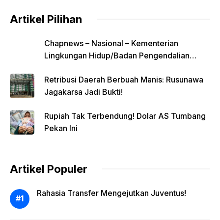
Artikel Pilihan
Chapnews – Nasional – Kementerian
Lingkungan Hidup/Badan Pengendalian
Lingkungan Hidup (KLH/BPLH) baru-baru ini
Retribusi Daerah Berbuah Manis: Rusunawa
menyelenggarakan program edukasi
Jagakarsa Jadi Bukti!
interaktif bertajuk Kenali Lingkungan Bareng
Anak Muda (KELANA) Edisi Ketiga. Inisiatif
Rupiah Tak Terbendung! Dolar AS Tumbang
yang digelar pada Kamis (6/8) ini melibatkan
Pekan Ini
13 pelajar Sekolah Menengah Atas dari
berbagai wilayah Jabodetabek, mengajak
mereka untuk menyelami lebih dalam solusi
transportasi modern dalam menghadapi
Artikel Populer
krisis ekologi dan kemacetan perkotaan.
Rahasia Transfer Mengejutkan Juventus!