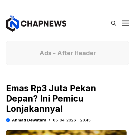
Langsung
Menu
ke
isi
M
Ads - After Header
Emas Rp3 Juta Pekan
Depan? Ini Pemicu
Lonjakannya!
Ahmad Dewatara
05-04-2026 - 20.45