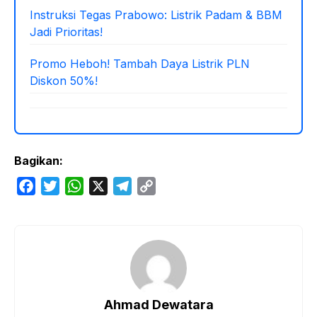
Instruksi Tegas Prabowo: Listrik Padam & BBM
Jadi Prioritas!
Promo Heboh! Tambah Daya Listrik PLN
Diskon 50%!
Bagikan:
F
T
W
X
T
C
a
w
h
e
o
c
i
a
l
p
e
t
t
e
y
b
t
s
g
L
o
e
A
r
i
o
r
p
a
n
Ahmad Dewatara
k
p
m
k